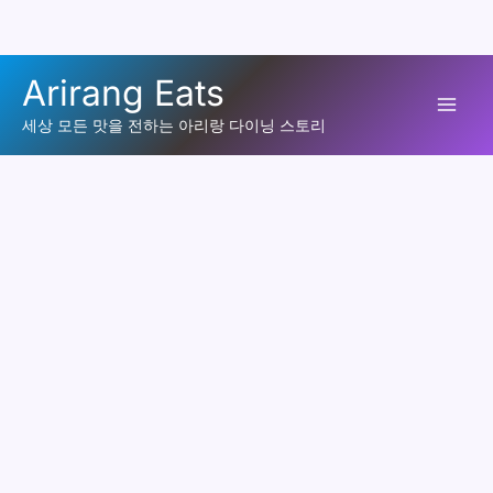
콘
Arirang Eats
텐
Mai
츠
세상 모든 맛을 전하는 아리랑 다이닝 스토리
로
Men
건
너
뛰
기