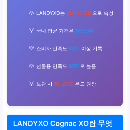
LANDYXO는
특수 오크통
으로 숙성
국내 평균 가격은
15만원대
소비자 만족도
85%
이상 기록
선물용 만족도
95%
로 높음
보관 시
15~20도
온도 권장
LANDYXO Cognac XO란 무엇