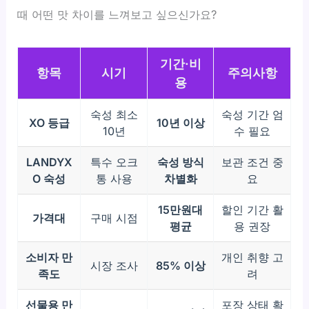
때 어떤 맛 차이를 느껴보고 싶으신가요?
기간·비
항목
시기
주의사항
용
숙성 최소
숙성 기간 엄
XO 등급
10년 이상
10년
수 필요
LANDYX
특수 오크
숙성 방식
보관 조건 중
O 숙성
통 사용
차별화
요
15만원대
할인 기간 활
가격대
구매 시점
평균
용 권장
소비자 만
개인 취향 고
시장 조사
85% 이상
족도
려
선물용 만
포장 상태 확