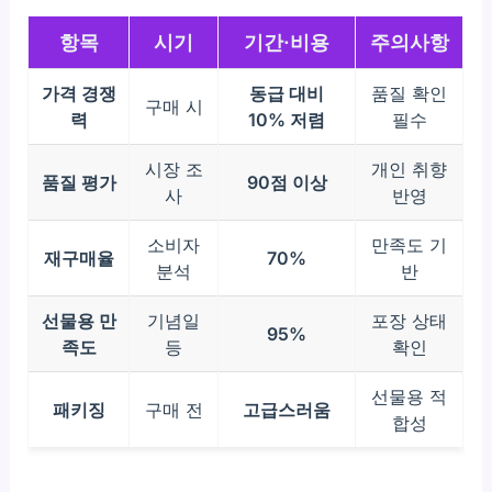
항목
시기
기간·비용
주의사항
가격 경쟁
동급 대비
품질 확인
구매 시
력
10% 저렴
필수
시장 조
개인 취향
품질 평가
90점 이상
사
반영
소비자
만족도 기
재구매율
70%
분석
반
선물용 만
기념일
포장 상태
95%
족도
등
확인
선물용 적
패키징
구매 전
고급스러움
합성