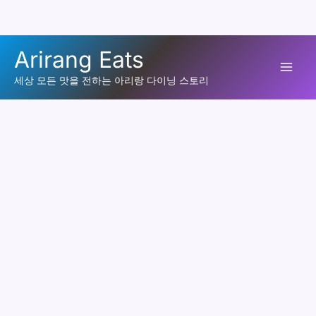
콘
Arirang Eats
텐
Mai
츠
세상 모든 맛을 전하는 아리랑 다이닝 스토리
로
Men
건
너
뛰
기