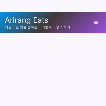
콘
Arirang Eats
텐
Mai
츠
세상 모든 맛을 전하는 아리랑 다이닝 스토리
로
Men
건
너
뛰
기