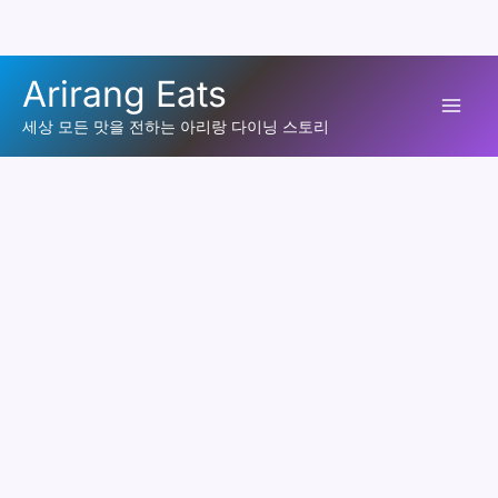
콘
Arirang Eats
텐
Mai
츠
세상 모든 맛을 전하는 아리랑 다이닝 스토리
로
Men
건
너
뛰
기