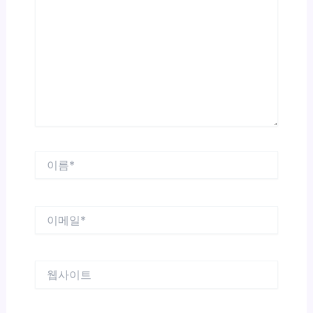
에
입
력
하
세
요...
이
름
*
이
메
일
*
웹
사
이
트