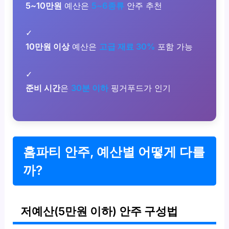
5~10만원
예산은
5~6종류
안주 추천
✓
10만원 이상
예산은
고급 재료 30%
포함 가능
✓
준비 시간
은
30분 이하
핑거푸드가 인기
홈파티 안주, 예산별 어떻게 다를
까?
저예산(5만원 이하) 안주 구성법