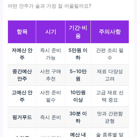
어떤 안주가 술과 가장 잘 어울릴까요?
기간·비
항목
시기
주의사항
용
저예산 안
즉시 준비
5만원 이
간편 조리 필
주
가능
하
수
중간예산
사전 구매
5~10만
재료 다양성
안주
추천
원
고려
고예산 안
사전 준비
10만원
고급 재료 선
주
필수
이상
택 중요
30분 이
맛과 간편함
핑거푸드
즉시 준비
하
균형
예산 내
술 종류별 맞