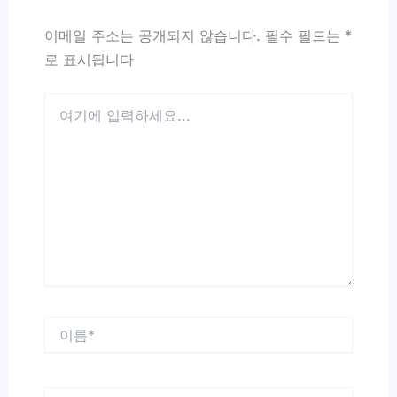
이메일 주소는 공개되지 않습니다.
필수 필드는
*
로 표시됩니다
여
기
에
입
력
하
세
요...
이
름
*
이