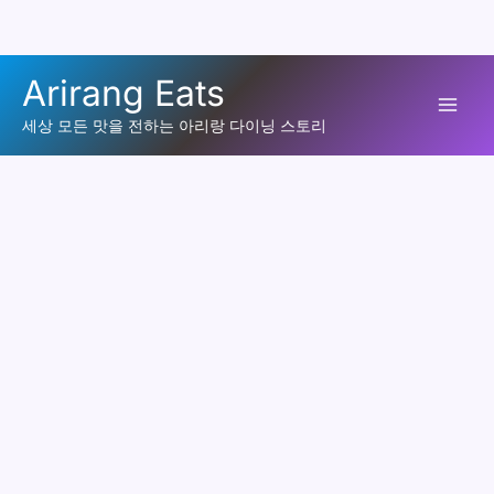
콘
Arirang Eats
텐
Mai
츠
세상 모든 맛을 전하는 아리랑 다이닝 스토리
로
Men
건
너
뛰
기