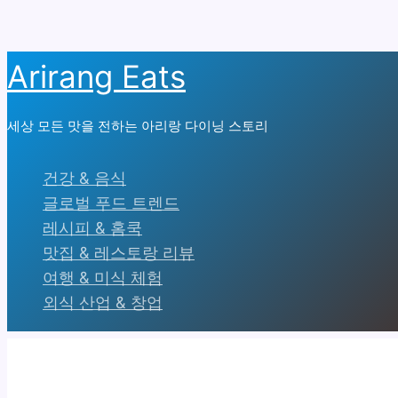
콘
Arirang Eats
텐
츠
세상 모든 맛을 전하는 아리랑 다이닝 스토리
로
건
건강 & 음식
너
글로벌 푸드 트렌드
뛰
레시피 & 홈쿡
기
맛집 & 레스토랑 리뷰
여행 & 미식 체험
외식 산업 & 창업