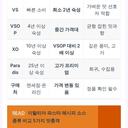
가벼운 맛 선호
VS
빠른 소비
최소 2년 숙성
자 적합
VSO
4년 이상
균형 잡힌 맛과
중간 가격대
P
숙성
향
10년 이상
VSOP 대비 2
깊은 풍미, 고
XO
숙성
배 이상
가
Para
25년 이
고가 프리미
희귀, 수집용
dis
상 숙성
엄
구매
면세점·온
가격 변동 있
정품 확인 필수
처
라인
음
READ
이탈리아 파스타 레시피 소스
종류 비교 5가지 맛충격