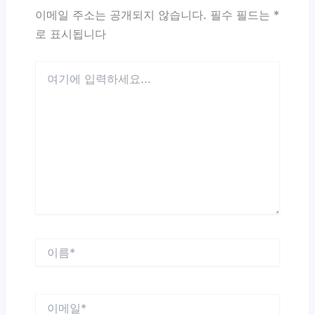
이메일 주소는 공개되지 않습니다.
필수 필드는
*
로 표시됩니다
여
기
에
입
력
하
세
요...
이
름
*
이
메