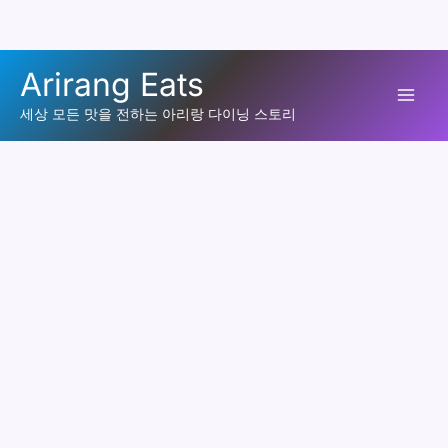
콘
Arirang Eats
텐
Mai
츠
세상 모든 맛을 전하는 아리랑 다이닝 스토리
로
Men
건
너
뛰
기