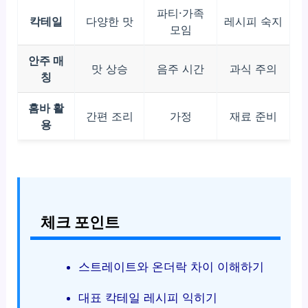
파티·가족
칵테일
다양한 맛
레시피 숙지
모임
안주 매
맛 상승
음주 시간
과식 주의
칭
홈바 활
간편 조리
가정
재료 준비
용
체크 포인트
스트레이트와 온더락 차이 이해하기
대표 칵테일 레시피 익히기