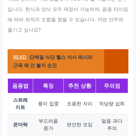
입니다. 한식과 양식 모두 매칭이 가능하며, 음용 타이밍
에 따라 최적의 조합을 찾을 수 있습니다. 어떤 안주와
즐기고 싶나요?
READ
단백질 식단 헬스 식사 레시피
근육 왜 안 붙지 순간
음용법
특징
추천 상황
주의점
스트레
풍미 집중
조용한 자리
적당량 섭취
이트
부드러움
얼음 과다
온더락
편안한 모임
증가
주의