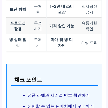
구매
1~2년 내 소비
직사광선
보관 방법
후
권장
금지
프로모션
특정
유통기한
가격 할인 가능
활용
시기
확인
병 상태 점
구매
마개 및 병 디
손상 주의
검
시
자인
체크 포인트
정품 라벨과 시리얼 번호 확인하기
신뢰할 수 있는 판매처에서 구매하기