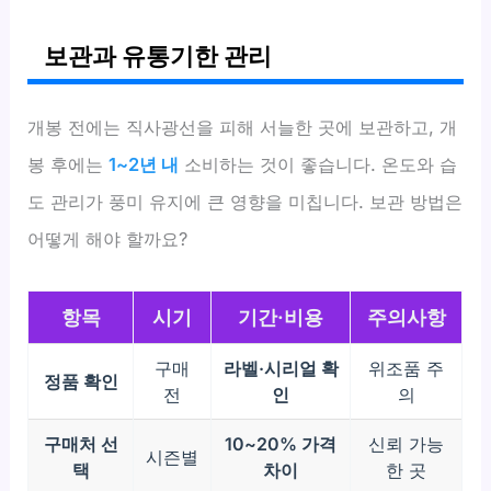
보관과 유통기한 관리
개봉 전에는 직사광선을 피해 서늘한 곳에 보관하고, 개
봉 후에는
1~2년 내
소비하는 것이 좋습니다. 온도와 습
도 관리가 풍미 유지에 큰 영향을 미칩니다. 보관 방법은
어떻게 해야 할까요?
항목
시기
기간·비용
주의사항
구매
라벨·시리얼 확
위조품 주
정품 확인
전
인
의
구매처 선
10~20% 가격
신뢰 가능
시즌별
택
차이
한 곳