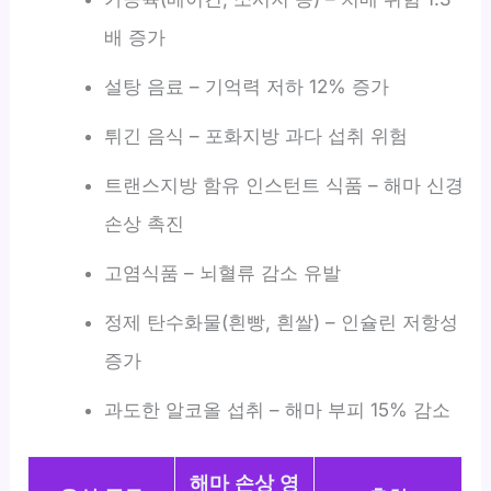
배 증가
설탕 음료 – 기억력 저하 12% 증가
튀긴 음식 – 포화지방 과다 섭취 위험
트랜스지방 함유 인스턴트 식품 – 해마 신경
손상 촉진
고염식품 – 뇌혈류 감소 유발
정제 탄수화물(흰빵, 흰쌀) – 인슐린 저항성
증가
과도한 알코올 섭취 – 해마 부피 15% 감소
해마 손상 영