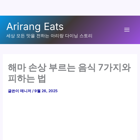
콘
Arirang Eats
텐
Mai
츠
세상 모든 맛을 전하는 아리랑 다이닝 스토리
로
Men
건
너
해마 손상 부르는 음식 7가지와
뛰
피하는 법
기
글쓴이
매니저
/
9월 26, 2025