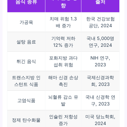
음식 종류
출처
향
치매 위험 1.3
한국 건강보험
가공육
배 증가
공단, 2024
기억력 저하
국내 5,000명
설탕 음료
12% 증가
연구, 2024
포화지방 과다
NIH 연구,
튀긴 음식
섭취 위험
2023
트랜스지방 인
해마 신경 손상
국제신경과학
스턴트 식품
촉진
회, 2023
뇌혈류 감소 유
국내 신경학 연
고염식품
발
구, 2023
인슐린 저항성
미국 당뇨학회,
정제 탄수화물
증가
2024