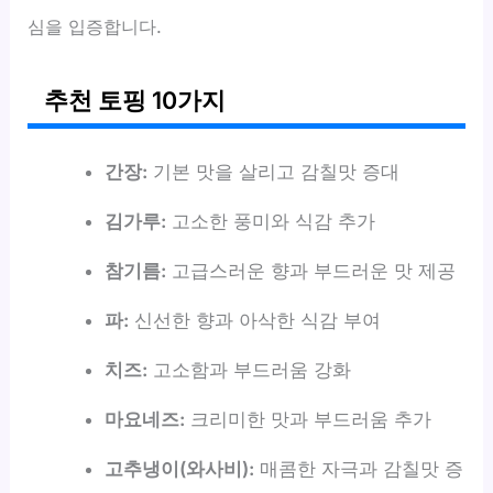
심을 입증합니다.
추천 토핑 10가지
간장:
기본 맛을 살리고 감칠맛 증대
김가루:
고소한 풍미와 식감 추가
참기름:
고급스러운 향과 부드러운 맛 제공
파:
신선한 향과 아삭한 식감 부여
치즈:
고소함과 부드러움 강화
마요네즈:
크리미한 맛과 부드러움 추가
고추냉이(와사비):
매콤한 자극과 감칠맛 증