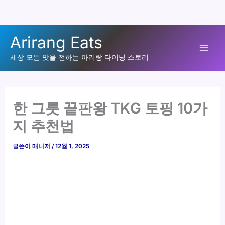
콘
Arirang Eats
텐
Mai
츠
세상 모든 맛을 전하는 아리랑 다이닝 스토리
로
Men
건
너
한 그릇 끝판왕 TKG 토핑 10가
뛰
지 추천법
기
글쓴이
매니저
/
12월 1, 2025