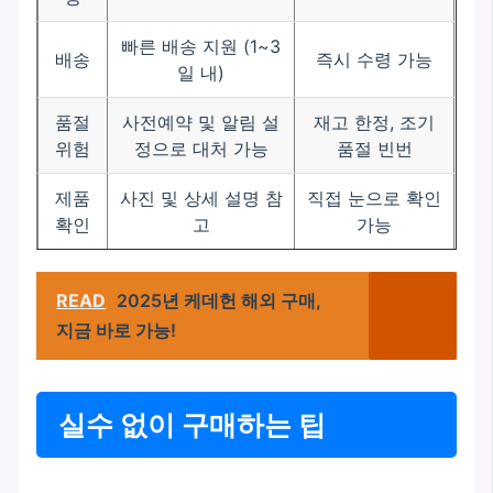
빠른 배송 지원 (1~3
배송
즉시 수령 가능
일 내)
품절
사전예약 및 알림 설
재고 한정, 조기
위험
정으로 대처 가능
품절 빈번
제품
사진 및 상세 설명 참
직접 눈으로 확인
확인
고
가능
READ
2025년 케데헌 해외 구매,
지금 바로 가능!
실수 없이 구매하는 팁