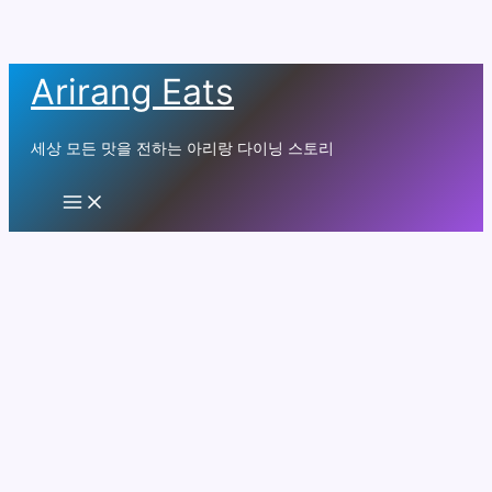
콘
Arirang Eats
텐
츠
세상 모든 맛을 전하는 아리랑 다이닝 스토리
로
건
Main
Menu
너
뛰
기