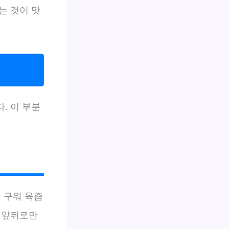
는 것이 맛
. 이 부분
 구워 육즙
씩 앞뒤로만