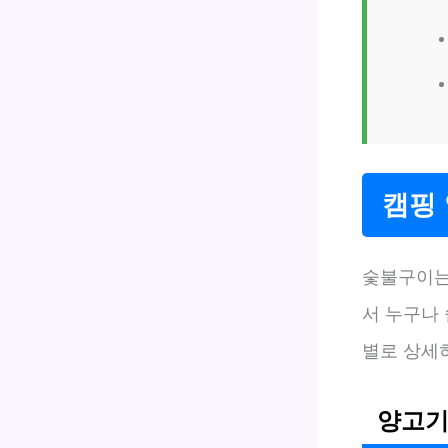
캠핑
숯불구이는
서 누구나 
별로 상세
양고기