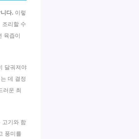
합니다.
이렇
 조리할 수
면 육즙이
전히 달궈져야
는 데 결정
드러운 최
 고기와 함
고 풍미를