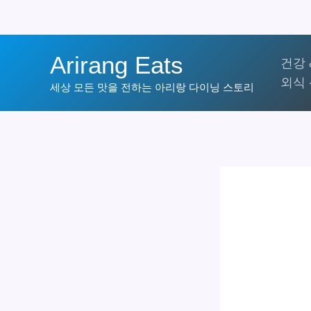
콘
Arirang Eats
건강 
텐
외식 
츠
세상 모든 맛을 전하는 아리랑 다이닝 스토리
로
건
너
뛰
기