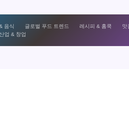
& 음식
글로벌 푸드 트렌드
레시피 & 홈쿡
맛
산업 & 창업