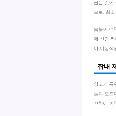
굽는 것이
므로, 최
숯불이 너무
에 신경 써
이 이상적
잡내 
양고기 특
늘과 로즈
꼬치에 끼우