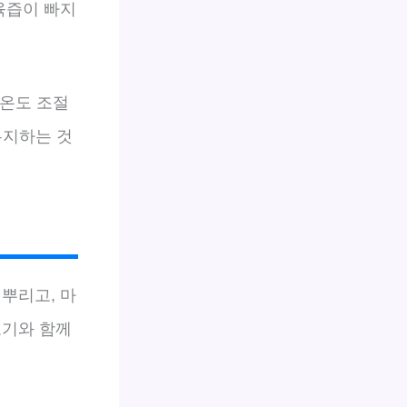
육즙이 빠지
 온도 조절
유지하는 것
뿌리고, 마
고기와 함께