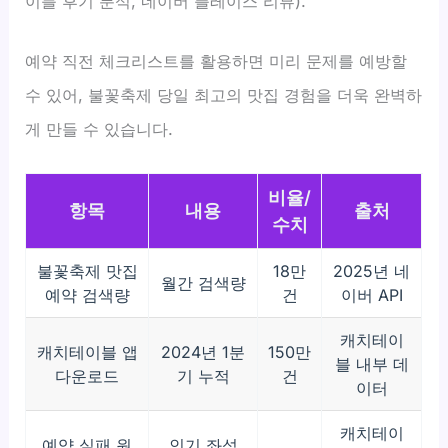
이블 후기 분석, 네이버 플레이스 리뷰).
예약 직전 체크리스트를 활용하면 미리 문제를 예방할
수 있어, 불꽃축제 당일 최고의 맛집 경험을 더욱 완벽하
게 만들 수 있습니다.
비율/
항목
내용
출처
수치
불꽃축제 맛집
18만
2025년 네
월간 검색량
예약 검색량
건
이버 API
캐치테이
캐치테이블 앱
2024년 1분
150만
블 내부 데
다운로드
기 누적
건
이터
캐치테이
예약 실패 원
인기 좌석