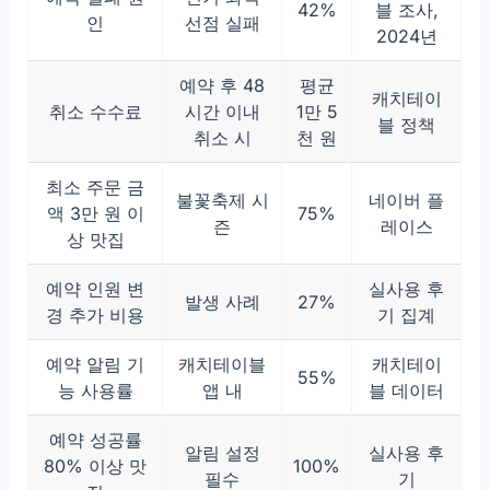
42%
블 조사,
인
선점 실패
2024년
예약 후 48
평균
캐치테이
취소 수수료
시간 이내
1만 5
블 정책
취소 시
천 원
최소 주문 금
불꽃축제 시
네이버 플
액 3만 원 이
75%
즌
레이스
상 맛집
예약 인원 변
실사용 후
발생 사례
27%
경 추가 비용
기 집계
예약 알림 기
캐치테이블
캐치테이
55%
능 사용률
앱 내
블 데이터
예약 성공률
알림 설정
실사용 후
80% 이상 맛
100%
필수
기