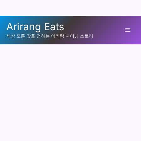
콘
Arirang Eats
텐
Mai
츠
세상 모든 맛을 전하는 아리랑 다이닝 스토리
로
Men
건
너
뛰
기