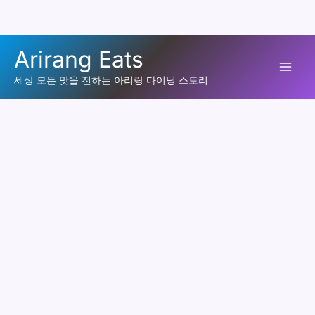
콘
Arirang Eats
텐
Mai
츠
세상 모든 맛을 전하는 아리랑 다이닝 스토리
로
Men
건
너
뛰
기