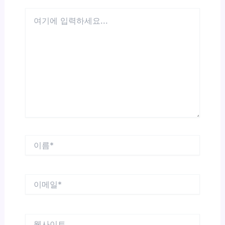
여
기
에
입
력
하
세
요...
이
름
*
이
메
일
*
웹