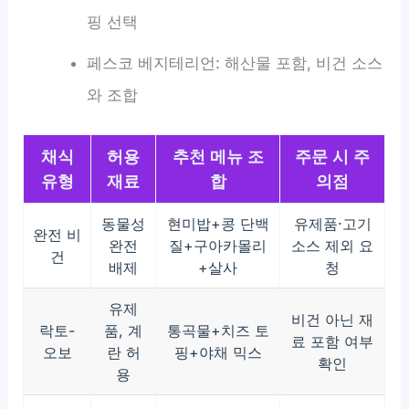
핑 선택
페스코 베지테리언: 해산물 포함, 비건 소스
와 조합
채식
허용
추천 메뉴 조
주문 시 주
유형
재료
합
의점
동물성
현미밥+콩 단백
유제품·고기
완전 비
완전
질+구아카몰리
소스 제외 요
건
배제
+살사
청
유제
비건 아닌 재
락토-
품, 계
통곡물+치즈 토
료 포함 여부
오보
란 허
핑+야채 믹스
확인
용