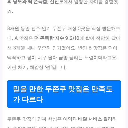
의 당도와 떡 쫀득함, 신선도
에서 엄청난 차이를 경험했
죠.
3개월 동안 전주 인기 두쫀쿠 매장 5곳을 직접 방문해보
니, A 맛집은
떡 쫀득함 지수 9.2/10
에 팥이 적당히 달아
서 3개월 내내 꾸준히 인기였어요. 반면 B 맛집은 떡이
딱딱하고 팥이 너무 달아 금방 물리는 느낌이더라고요.
이런 차이, 체감상 ‘찐’입니다.
믿을 만한 두쫀쿠 맛집은 만족도
가 다르다
두쫀쿠 맛집의 진짜 핵심은
예약과 배달 서비스 퀄리티