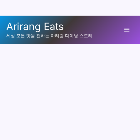
콘
Arirang Eats
텐
Mai
츠
세상 모든 맛을 전하는 아리랑 다이닝 스토리
로
Men
건
너
뛰
기