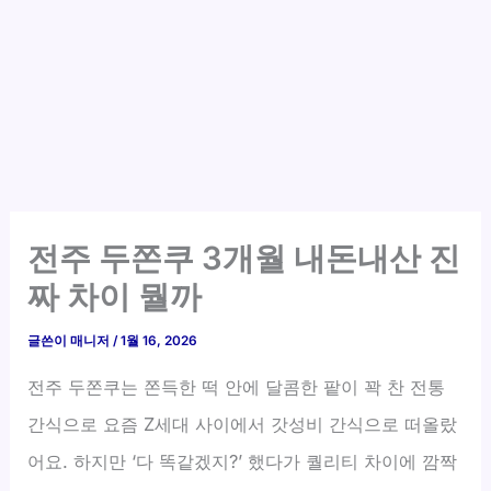
전주 두쫀쿠 3개월 내돈내산 진
짜 차이 뭘까
글쓴이
매니저
/
1월 16, 2026
전주 두쫀쿠는 쫀득한 떡 안에 달콤한 팥이 꽉 찬 전통
간식으로 요즘 Z세대 사이에서 갓성비 간식으로 떠올랐
어요. 하지만 ‘다 똑같겠지?’ 했다가 퀄리티 차이에 깜짝