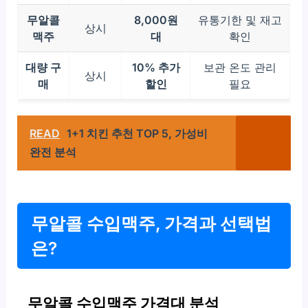
무알콜
8,000원
유통기한 및 재고
상시
맥주
대
확인
대량 구
10% 추가
보관 온도 관리
상시
매
할인
필요
READ
1+1 치킨 추천 TOP 5, 가성비
완전 분석
무알콜 수입맥주, 가격과 선택법
은?
무알콜 수입맥주 가격대 분석