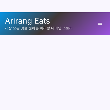
콘
Arirang Eats
텐
Mai
츠
세상 모든 맛을 전하는 아리랑 다이닝 스토리
로
Men
건
너
뛰
기