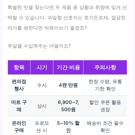
특별한 맛을 찾는다면 두 제품 중 상황과 취향에 맞게 선
택할 수 있습니다. 과일향 선호자는 호가든로제, 깔끔한
라거를 원한다면 빅웨이브가 좋겠죠?
무알콜 수입맥주는 어떨까요?
항목
시기
기간·비용
주의사항
편의점
한정 수량, 유통
수시
4캔 만원
행사
기한 확인
마트 구
6,900~7,
할인 쿠폰 활용
상시
매
500원
권장
온라인
프로모
5~10% 할
배송비 조건 필수
구매
션 시
인
확인