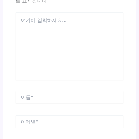
로 표시됩니다
여
기
에
입
력
하
세
요...
이
름
*
이
메
일
*