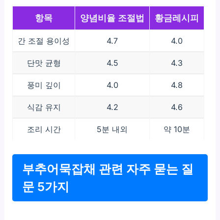
항목
양념비율 조절법
황금레시피
간 조절 용이성
4.7
4.0
단맛 균형
4.5
4.3
풍미 깊이
4.0
4.8
식감 유지
4.2
4.6
조리 시간
5분 내외
약 10분
부추어묵잡채 관련 자주 묻는 질
문 5가지