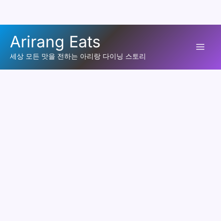
콘
Arirang Eats
텐
Mai
츠
세상 모든 맛을 전하는 아리랑 다이닝 스토리
로
Men
건
너
뛰
기