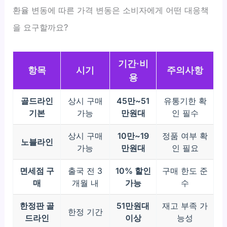
환율 변동에 따른 가격 변동은 소비자에게 어떤 대응책
을 요구할까요?
기간·비
항목
시기
주의사항
용
골드라인
상시 구매
45만~51
유통기한 확
기본
가능
만원대
인 필수
상시 구매
10만~19
정품 여부 확
노블라인
가능
만원대
인 필요
면세점 구
출국 전 3
10% 할인
구매 한도 준
매
개월 내
가능
수
한정판 골
51만원대
재고 부족 가
한정 기간
드라인
이상
능성