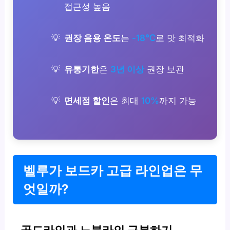
접근성 높음
권장 음용 온도
는
-18℃
로 맛 최적화
유통기한
은
3년 이상
권장 보관
면세점 할인
은 최대
10%
까지 가능
벨루가 보드카 고급 라인업은 무
엇일까?
골드라인과 노블라인 구분하기