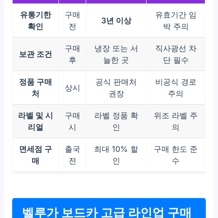
유통기한
구매
유효기간 임
3년 이상
확인
전
박 주의
구매
냉장 또는 서
직사광선 차
보관 조건
후
늘한 곳
단 필수
정품 구매
공식 판매처
비공식 경로
상시
처
권장
주의
라벨 및 시
구매
라벨 정품 확
위조 라벨 주
리얼
시
인
의
면세점 구
출국
최대 10% 할
구매 한도 준
매
전
인
수
벨루가 보드카 고급 라인업 구매