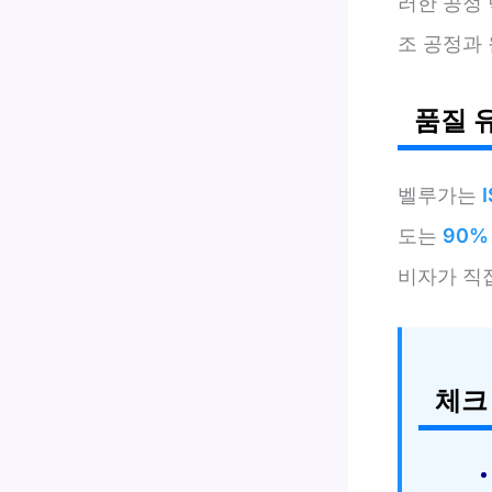
러한 공정
조 공정과
품질 
벨루가는
도는
90%
비자가 직
체크