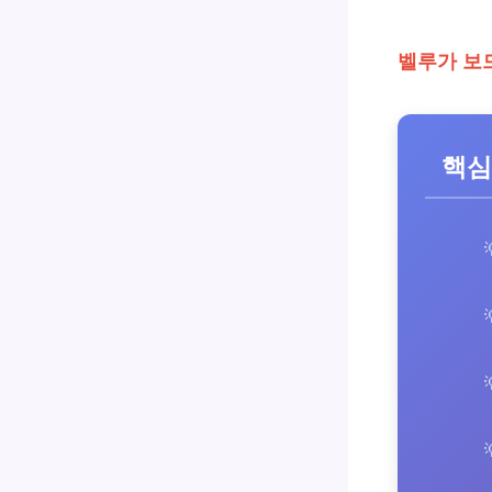
벨루가 보
핵심