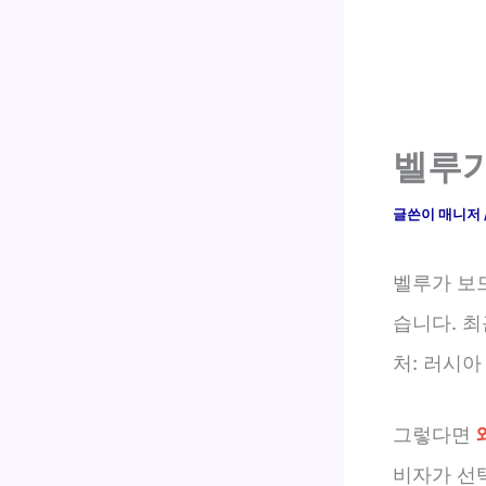
벨루가
글쓴이
매니저
벨루가 보
습니다. 
처: 러시아 
그렇다면
비자가 선