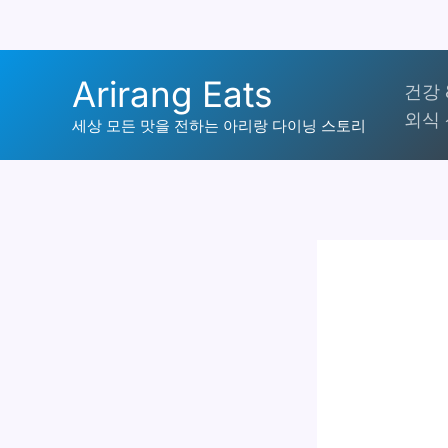
콘
Arirang Eats
건강 
텐
외식 
츠
세상 모든 맛을 전하는 아리랑 다이닝 스토리
로
건
너
뛰
기