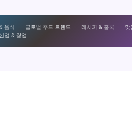
& 음식
글로벌 푸드 트렌드
레시피 & 홈쿡
맛
산업 & 창업