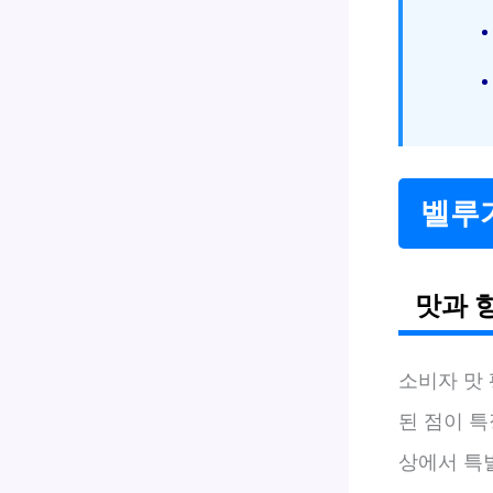
벨루
맛과 
소비자 맛
된 점이 
상에서 특별