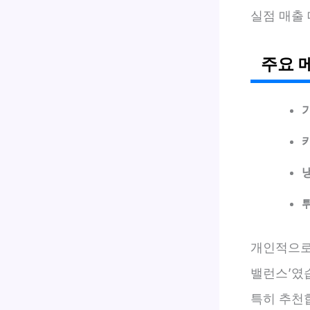
실점 매출 데
주요 
개인적으로
밸런스’였
특히 추천