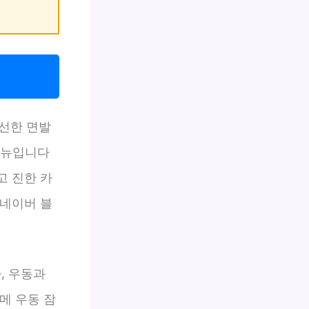
신선한 면발
메뉴입니다
고 진한 카
 네이버 블
, 우동과
메 우동 잠