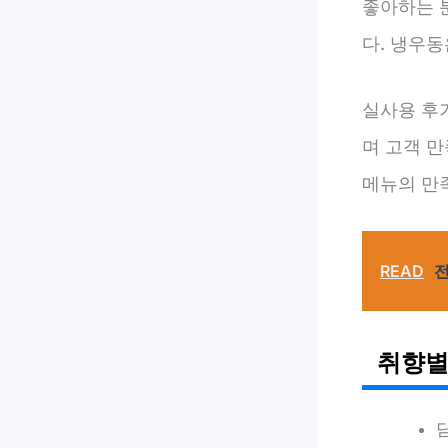
좋아하는 
다. 냉우
실사용 후기
며 고객 만
메뉴의 만
READ
전
취향별