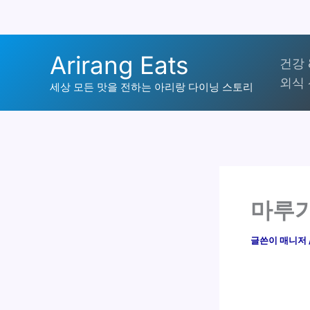
콘
Arirang Eats
건강 
텐
외식 
츠
세상 모든 맛을 전하는 아리랑 다이닝 스토리
로
건
너
뛰
기
마루가
글쓴이
매니저