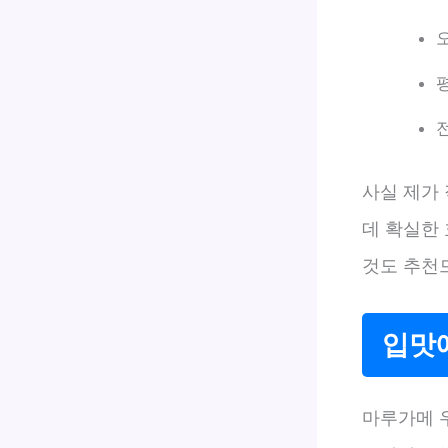
사실 제가 
데 확실한
것도 추천
입맛
마루가메 