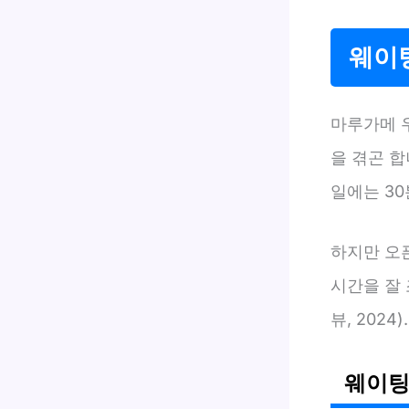
웨이
마루가메 
을 겪곤 합
일에는 30
하지만 오픈
시간을 잘
뷰, 2024).
웨이팅