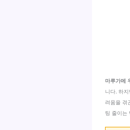
마루가메 
니다. 하
려움을 겪곤
팅 줄이는