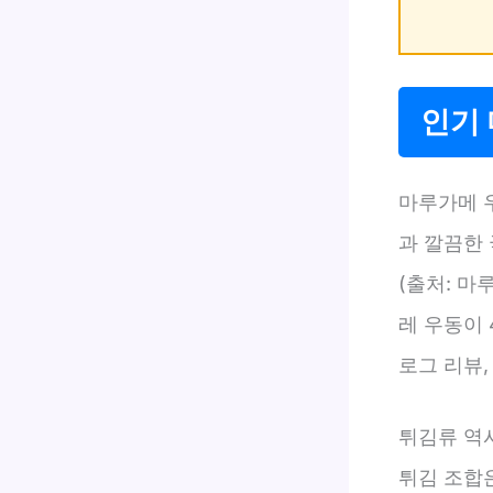
인기
마루가메 
과 깔끔한
(출처: 마
레 우동이 
로그 리뷰, 
튀김류 역시
튀김 조합