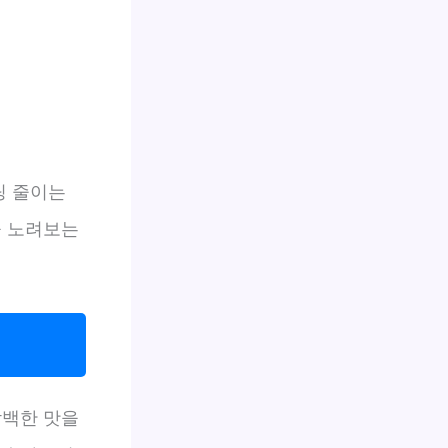
팅 줄이는
을 노려보는
담백한 맛을