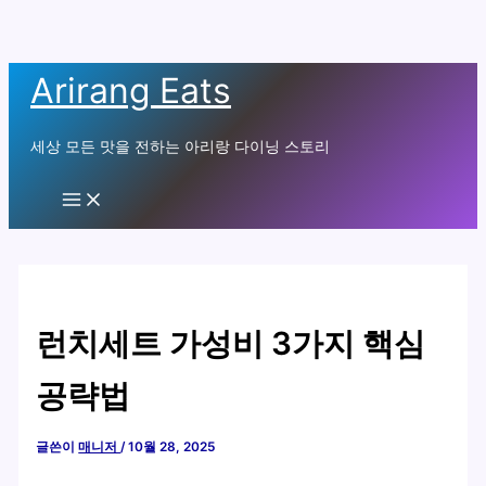
콘
Arirang Eats
텐
츠
세상 모든 맛을 전하는 아리랑 다이닝 스토리
로
건
Main
Menu
너
뛰
기
런치세트 가성비 3가지 핵심
공략법
글쓴이
매니저
/
10월 28, 2025