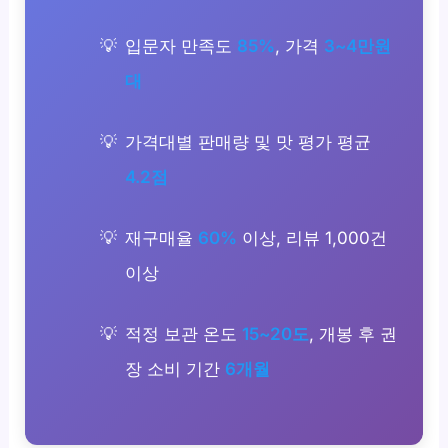
입문자 만족도
85%
, 가격
3~4만원
대
가격대별 판매량 및 맛 평가 평균
4.2점
재구매율
60%
이상, 리뷰 1,000건
이상
적정 보관 온도
15~20도
, 개봉 후 권
장 소비 기간
6개월