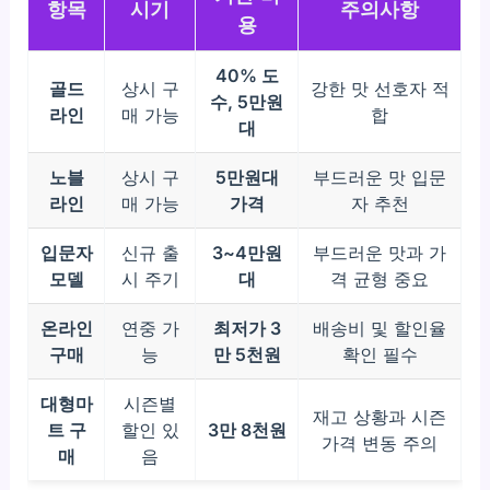
항목
시기
주의사항
용
40% 도
골드
상시 구
강한 맛 선호자 적
수, 5만원
라인
매 가능
합
대
노블
상시 구
5만원대
부드러운 맛 입문
라인
매 가능
가격
자 추천
입문자
신규 출
3~4만원
부드러운 맛과 가
모델
시 주기
대
격 균형 중요
온라인
연중 가
최저가 3
배송비 및 할인율
구매
능
만 5천원
확인 필수
대형마
시즌별
재고 상황과 시즌
트 구
할인 있
3만 8천원
가격 변동 주의
매
음