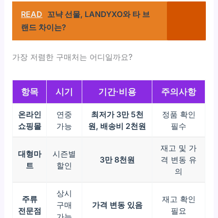
READ
꼬냑 선물, LANDYXO와 타 브
랜드 차이는?
가장 저렴한 구매처는 어디일까요?
항목
시기
기간·비용
주의사항
온라인
연중
최저가 3만 5천
정품 확인
쇼핑몰
가능
원, 배송비 2천원
필수
재고 및 가
대형마
시즌별
3만 8천원
격 변동 유
트
할인
의
상시
주류
재고 확인
구매
가격 변동 있음
전문점
필요
가능