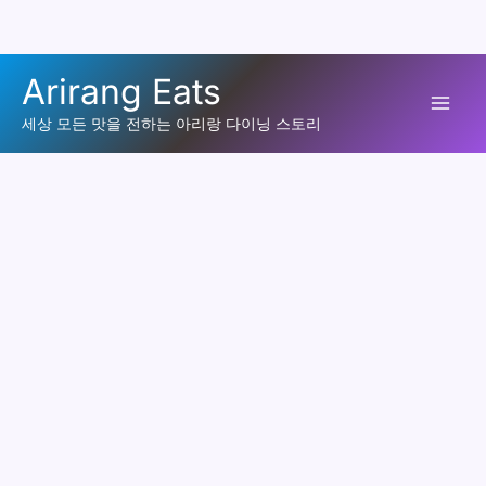
콘
Arirang Eats
텐
Mai
츠
세상 모든 맛을 전하는 아리랑 다이닝 스토리
로
Men
건
너
뛰
기