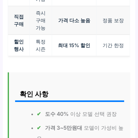
즉시
직접
구매
가격 다소 높음
정품 보장
구매
가능
할인
특정
최대 15% 할인
기간 한정
행사
시즌
확인 사항
도수 40%
이상 모델 선택 권장
가격 3~5만원대
모델이 가성비 높