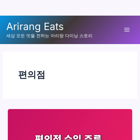
콘
Arirang Eats
텐
Mai
츠
세상 모든 맛을 전하는 아리랑 다이닝 스토리
로
Men
건
너
뛰
편의점
기