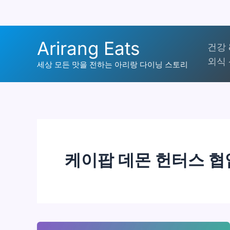
콘
Arirang Eats
건강 
텐
외식 
츠
세상 모든 맛을 전하는 아리랑 다이닝 스토리
로
건
너
뛰
기
케이팝 데몬 헌터스 협