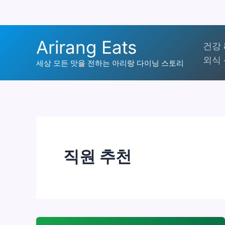
콘
Arirang Eats
건강 
텐
외식 
츠
세상 모든 맛을 전하는 아리랑 다이닝 스토리
로
건
너
뛰
기
직원 추천