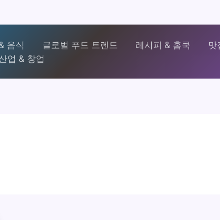
& 음식
글로벌 푸드 트렌드
레시피 & 홈쿡
맛
산업 & 창업