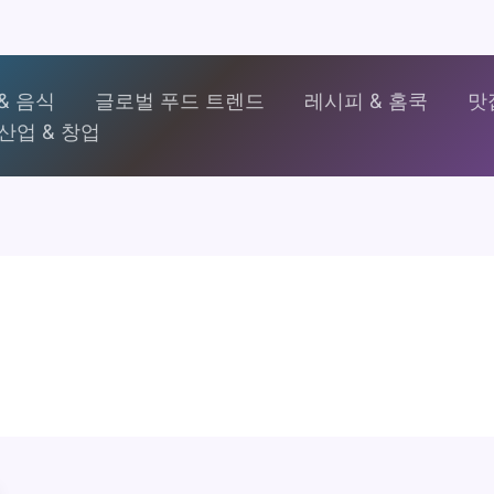
& 음식
글로벌 푸드 트렌드
레시피 & 홈쿡
맛
산업 & 창업