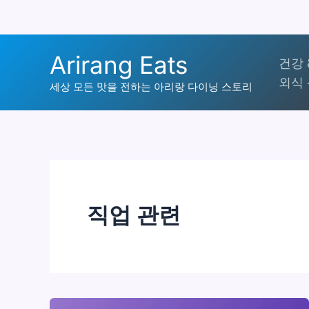
콘
Arirang Eats
건강 
텐
외식 
츠
세상 모든 맛을 전하는 아리랑 다이닝 스토리
로
건
너
뛰
기
직업 관련