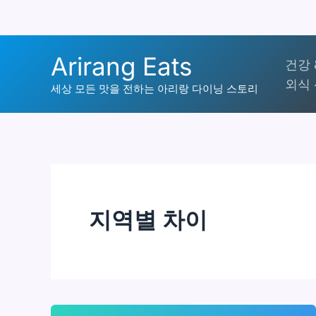
콘
Arirang Eats
건강 
텐
외식 
츠
세상 모든 맛을 전하는 아리랑 다이닝 스토리
로
건
너
뛰
기
지역별 차이