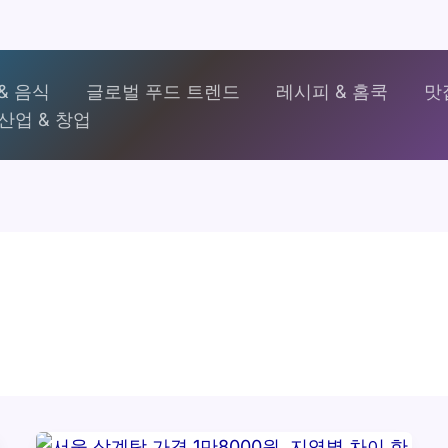
& 음식
글로벌 푸드 트렌드
레시피 & 홈쿡
맛
산업 & 창업