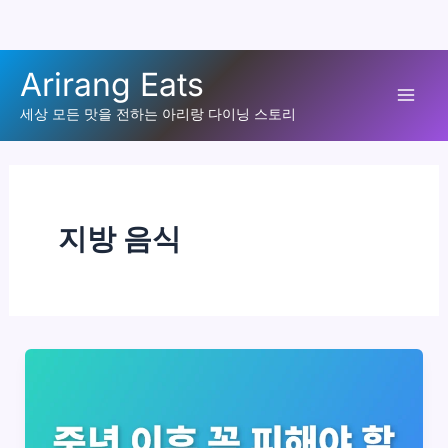
콘
Arirang Eats
텐
Mai
츠
세상 모든 맛을 전하는 아리랑 다이닝 스토리
로
Men
건
너
뛰
지방 음식
기