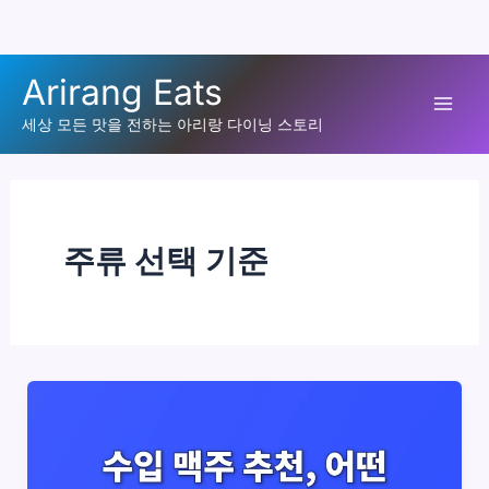
콘
Arirang Eats
텐
Mai
츠
세상 모든 맛을 전하는 아리랑 다이닝 스토리
로
Men
건
너
뛰
주류 선택 기준
기