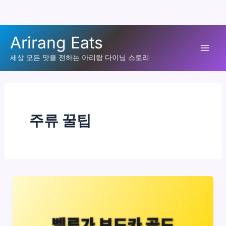
콘
Arirang Eats
텐
Mai
츠
세상 모든 맛을 전하는 아리랑 다이닝 스토리
로
Men
건
너
뛰
주류 꿀팁
기