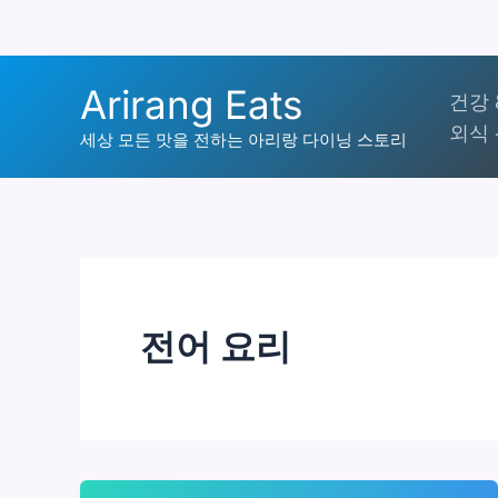
콘
Arirang Eats
건강 
텐
외식 
츠
세상 모든 맛을 전하는 아리랑 다이닝 스토리
로
건
너
뛰
기
전어 요리