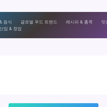
& 음식
글로벌 푸드 트렌드
레시피 & 홈쿡
맛
산업 & 창업