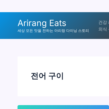
콘
Arirang Eats
건강 
텐
외식 
츠
세상 모든 맛을 전하는 아리랑 다이닝 스토리
로
건
너
뛰
기
전어 구이