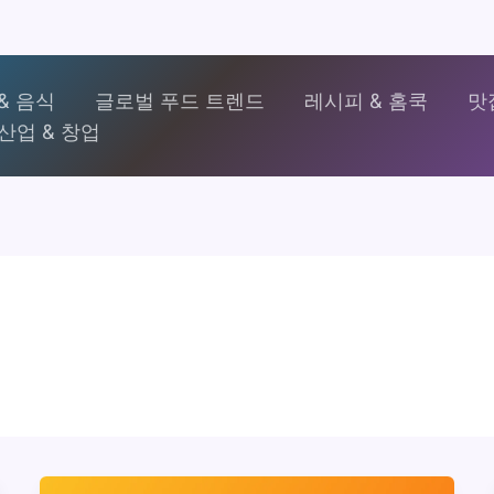
& 음식
글로벌 푸드 트렌드
레시피 & 홈쿡
맛
산업 & 창업