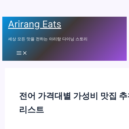
콘
Arirang Eats
텐
츠
세상 모든 맛을 전하는 아리랑 다이닝 스토리
로
건
Main
Menu
너
뛰
기
전어 가격대별 가성비 맛집 추
리스트