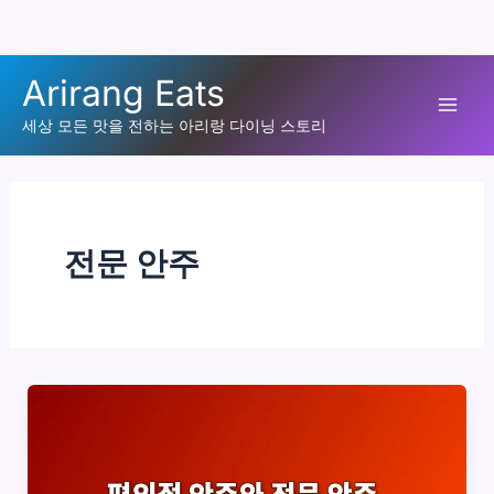
콘
Arirang Eats
텐
Mai
츠
세상 모든 맛을 전하는 아리랑 다이닝 스토리
로
Men
건
너
뛰
전문 안주
기