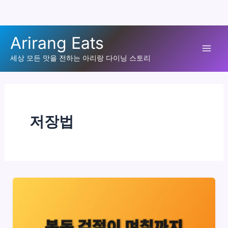
콘
Arirang Eats
텐
Mai
츠
세상 모든 맛을 전하는 아리랑 다이닝 스토리
로
Men
건
너
뛰
저장법
기