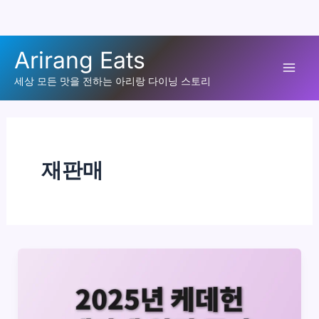
콘
Arirang Eats
텐
Mai
츠
세상 모든 맛을 전하는 아리랑 다이닝 스토리
로
Men
건
너
뛰
재판매
기