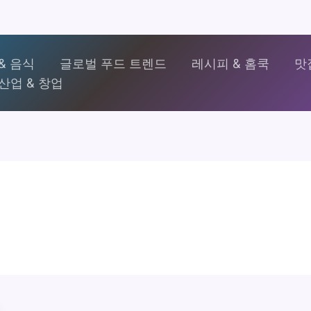
& 음식
글로벌 푸드 트렌드
레시피 & 홈쿡
맛
산업 & 창업