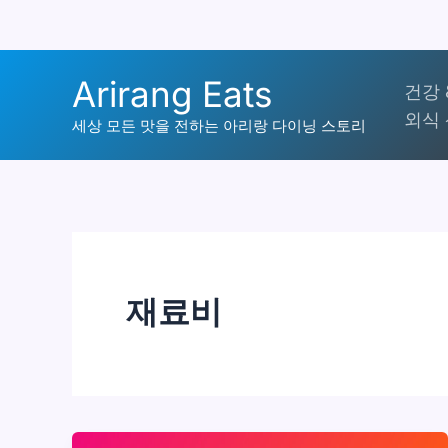
콘
Arirang Eats
건강 
텐
외식 
츠
세상 모든 맛을 전하는 아리랑 다이닝 스토리
로
건
너
뛰
기
재료비