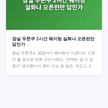
잠실 두쫀쿠 2시간 웨이팅 실화냐 오픈런만
답인가
잠실 두쫀쿠는 팝업마다 웨이팅이 미쳤다는 소문
이 돌 정도로 진짜 갓인기예요. ‘언제든 갈 수 있
겠지’ 생각했다가 현타 오는 분 많죠. 저도 […]