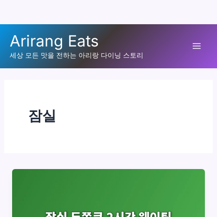
콘
Arirang Eats
텐
Mai
츠
세상 모든 맛을 전하는 아리랑 다이닝 스토리
로
Men
건
너
뛰
잠실
기