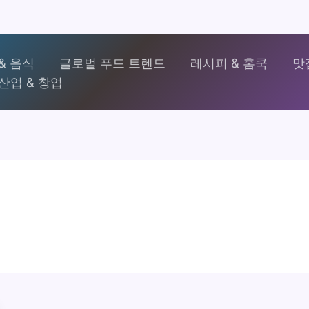
& 음식
글로벌 푸드 트렌드
레시피 & 홈쿡
맛
산업 & 창업