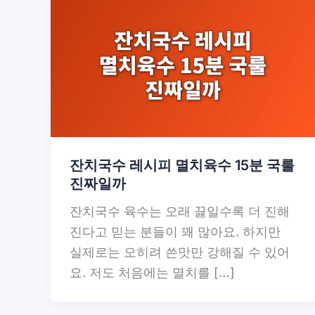
잔치국수 레시피 멸치육수 15분 국룰
진짜일까
잔치국수 육수는 오래 끓일수록 더 진해
진다고 믿는 분들이 꽤 많아요. 하지만
실제로는 오히려 쓴맛만 강해질 수 있어
요. 저도 처음에는 멸치를 […]