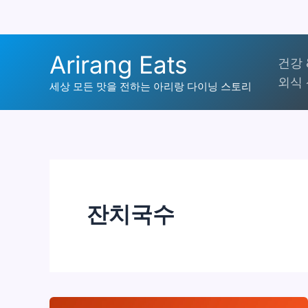
콘
Arirang Eats
건강 
텐
외식 
츠
세상 모든 맛을 전하는 아리랑 다이닝 스토리
로
건
너
뛰
기
잔치국수