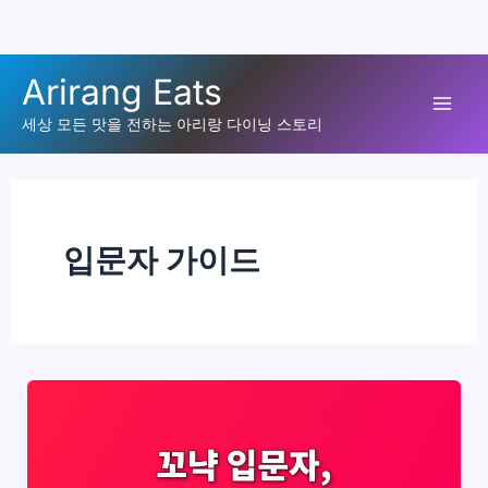
콘
Arirang Eats
텐
Mai
츠
세상 모든 맛을 전하는 아리랑 다이닝 스토리
로
Men
건
너
뛰
입문자 가이드
기