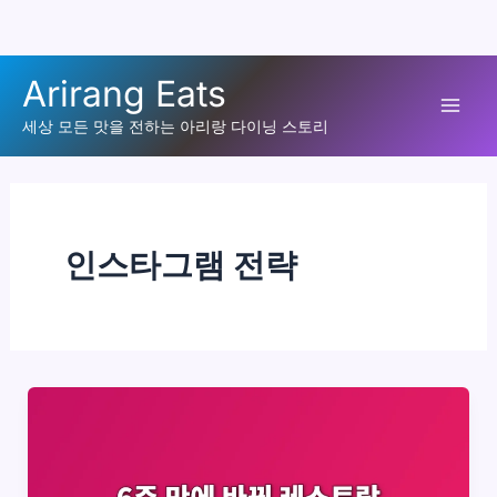
콘
Arirang Eats
텐
Mai
츠
세상 모든 맛을 전하는 아리랑 다이닝 스토리
로
Men
건
너
뛰
인스타그램 전략
기