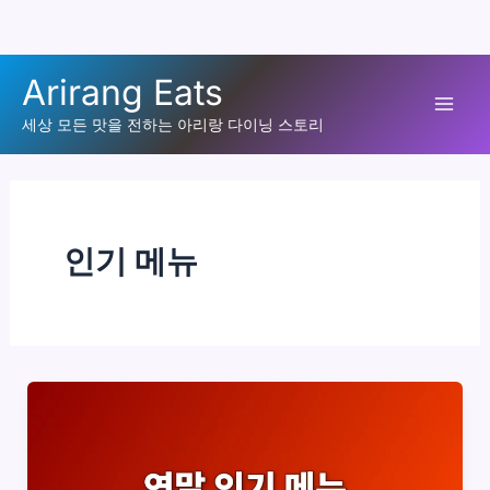
콘
Arirang Eats
텐
Mai
츠
세상 모든 맛을 전하는 아리랑 다이닝 스토리
로
Men
건
너
뛰
인기 메뉴
기