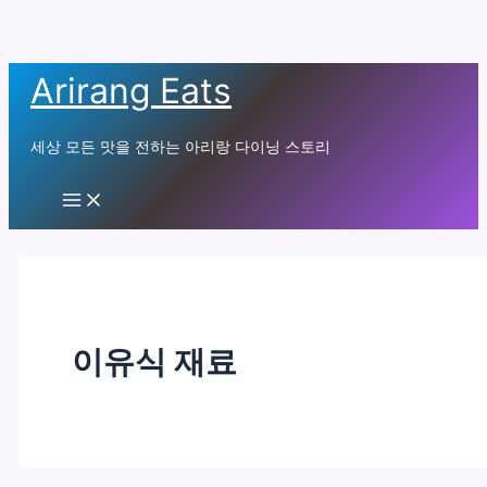
콘
Arirang Eats
텐
츠
세상 모든 맛을 전하는 아리랑 다이닝 스토리
로
건
Main
Menu
너
뛰
기
이유식 재료