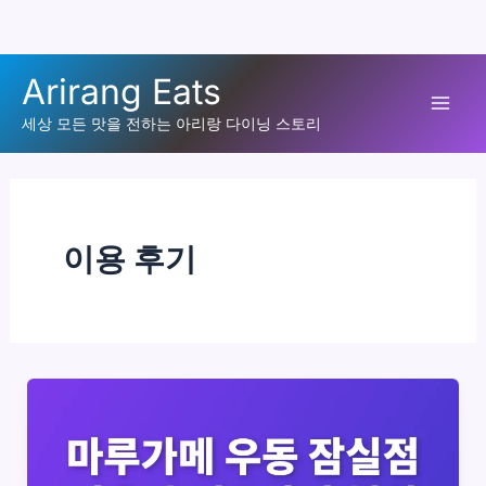
콘
Arirang Eats
텐
Mai
츠
세상 모든 맛을 전하는 아리랑 다이닝 스토리
로
Men
건
너
뛰
이용 후기
기