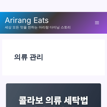
콘
Arirang Eats
텐
Mai
츠
세상 모든 맛을 전하는 아리랑 다이닝 스토리
로
Men
건
너
뛰
의류 관리
기