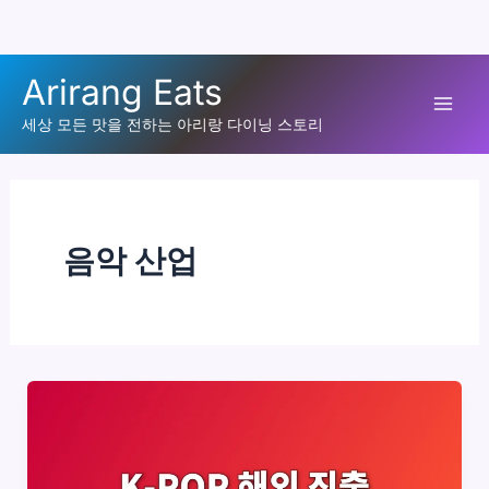
콘
Arirang Eats
텐
Mai
츠
세상 모든 맛을 전하는 아리랑 다이닝 스토리
로
Men
건
너
뛰
음악 산업
기