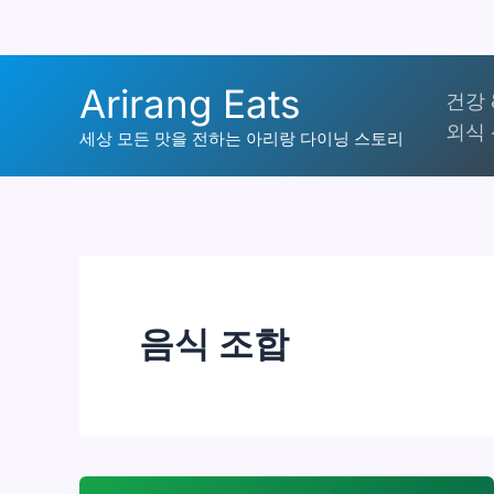
콘
Arirang Eats
건강 
텐
외식 
츠
세상 모든 맛을 전하는 아리랑 다이닝 스토리
로
건
너
뛰
기
음식 조합