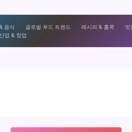
& 음식
글로벌 푸드 트렌드
레시피 & 홈쿡
맛
산업 & 창업