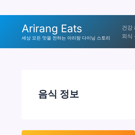
콘
Arirang Eats
건강 
텐
외식 
츠
세상 모든 맛을 전하는 아리랑 다이닝 스토리
로
건
너
뛰
기
음식 정보