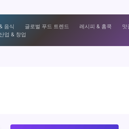
& 음식
글로벌 푸드 트렌드
레시피 & 홈쿡
맛
산업 & 창업