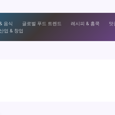
& 음식
글로벌 푸드 트렌드
레시피 & 홈쿡
맛
산업 & 창업