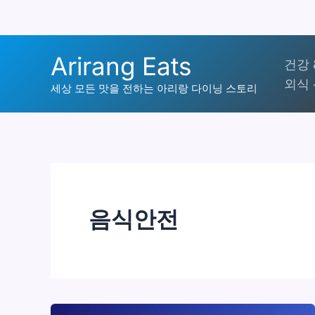
콘
Arirang Eats
건강 
텐
외식 
츠
세상 모든 맛을 전하는 아리랑 다이닝 스토리
로
건
너
뛰
기
음식안전