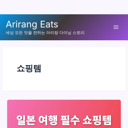
콘
Arirang Eats
텐
Mai
츠
세상 모든 맛을 전하는 아리랑 다이닝 스토리
로
Men
건
너
뛰
쇼핑템
기