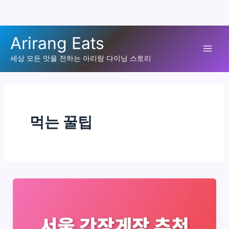
콘
Arirang Eats
텐
Mai
츠
세상 모든 맛을 전하는 아리랑 다이닝 스토리
로
Men
건
너
뛰
먹는 꿀팁
기